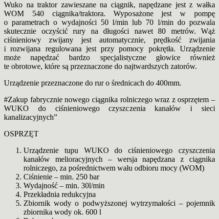
Wuko na traktor zawieszane na ciągnik, napędzane jest z wałka
WOM 540 ciągnika/traktora. Wyposażone jest w pompę
o parametrach o wydajności 50 l/min lub 70 l/min do pozwala
skutecznie oczyścić rury na długości nawet 80 metrów. Wąż
ciśnieniowy zwijany jest automatycznie, prędkość zwijania
i rozwijana regulowana jest przy pomocy pokrętła. Urządzenie
może napędzać bardzo specjalistyczne głowice również
te obrotowe, które są przeznaczone do najtwardszych zatorów.
Urządzenie przeznaczone do rur o średnicach do 400mm.
#Zakup fabrycznie nowego ciągnika rolniczego wraz z osprzętem –
WUKO do ciśnieniowego czyszczenia kanałów i sieci
kanalizacyjnych”
OSPRZĘT
Urządzenie tupu WUKO do ciśnieniowego czyszczenia
kanałów melioracyjnych – wersja napędzana z ciągnika
rolniczego, za pośrednictwem wału odbioru mocy (WOM)
Ciśnienie – min. 250 bar
Wydajność – min. 30l/min
Przekładnia redukcyjna
Zbiornik wody o podwyższonej wytrzymałości – pojemnik
zbiornika wody ok. 600 l