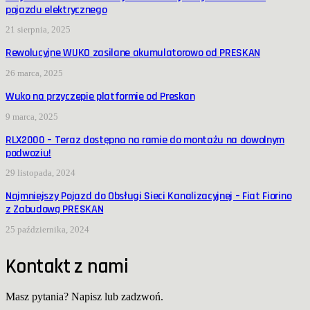
pojazdu elektrycznego
21 sierpnia, 2025
Rewolucyjne WUKO zasilane akumulatorowo od PRESKAN
26 marca, 2025
Wuko na przyczepie platformie od Preskan
9 marca, 2025
RLX2000 – Teraz dostępna na ramie do montażu na dowolnym
podwoziu!
29 listopada, 2024
Najmniejszy Pojazd do Obsługi Sieci Kanalizacyjnej – Fiat Fiorino
z Zabudową PRESKAN
25 października, 2024
Kontakt z nami
Masz pytania? Napisz lub zadzwoń.