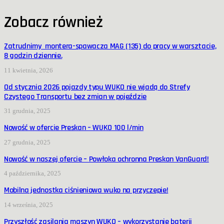
Zobacz również
Zatrudnimy montera-spawacza MAG (135) do pracy w warsztacie,
8 godzin dziennie.
11 kwietnia, 2026
Od stycznia 2026 pojazdy typu WUKO nie wjadą do Strefy
Czystego Transportu bez zmian w pojeździe
31 grudnia, 2025
Nowość w ofercie Preskan – WUKO 100 l/min
27 grudnia, 2025
Nowość w naszej ofercie – Powłoka ochronna Preskan VanGuard!
4 października, 2025
Mobilna jednostka ciśnieniowa wuko na przyczepie!
14 września, 2025
Przyszłość zasilania maszyn WUKO – wykorzystanie baterii