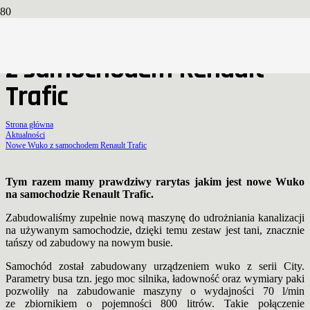
Nowe Wuko
z samochodem Renault
Trafic
Strona główna
Aktualności
Nowe Wuko z samochodem Renault Trafic
Tym razem mamy prawdziwy rarytas jakim jest nowe Wuko
na samochodzie Renault Trafic.
Zabudowaliśmy zupełnie nową maszynę do udrożniania kanalizacji
na używanym samochodzie, dzięki temu zestaw jest tani, znacznie
tańszy od zabudowy na nowym busie.
Samochód został zabudowany urządzeniem wuko z serii City.
Parametry busa tzn. jego moc silnika, ładowność oraz wymiary paki
pozwoliły na zabudowanie maszyny o wydajności 70 l/min
ze zbiornikiem o pojemności 800 litrów. Takie połączenie